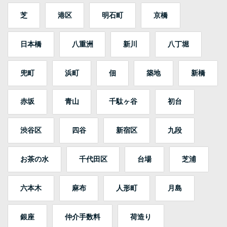
芝
港区
明石町
京橋
日本橋
八重洲
新川
八丁堀
兜町
浜町
佃
築地
新橋
赤坂
青山
千駄ヶ谷
初台
渋谷区
四谷
新宿区
九段
お茶の水
千代田区
台場
芝浦
六本木
麻布
人形町
月島
銀座
仲介手数料
荷造り