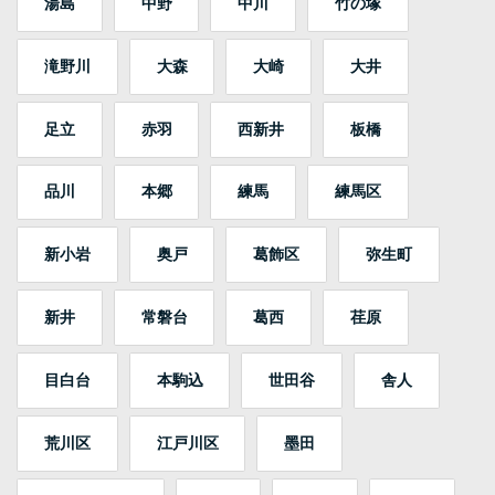
湯島
中野
中川
竹の塚
滝野川
大森
大崎
大井
足立
赤羽
西新井
板橋
品川
本郷
練馬
練馬区
新小岩
奥戸
葛飾区
弥生町
新井
常磐台
葛西
荏原
目白台
本駒込
世田谷
舎人
荒川区
江戸川区
墨田