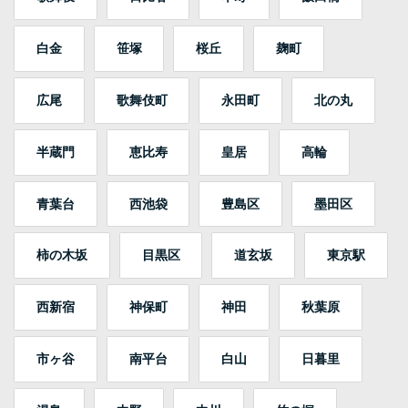
白金
笹塚
桜丘
麹町
広尾
歌舞伎町
永田町
北の丸
半蔵門
恵比寿
皇居
高輪
青葉台
西池袋
豊島区
墨田区
柿の木坂
目黒区
道玄坂
東京駅
西新宿
神保町
神田
秋葉原
市ヶ谷
南平台
白山
日暮里