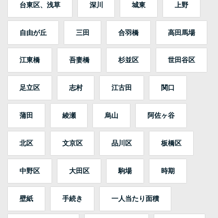
台東区、浅草
深川
城東
上野
自由が丘
三田
合羽橋
高田馬場
江東橋
吾妻橋
杉並区
世田谷区
足立区
志村
江古田
関口
蒲田
綾瀬
烏山
阿佐ヶ谷
北区
文京区
品川区
板橋区
中野区
大田区
駒場
時期
壁紙
手続き
一人当たり面積