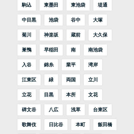
駒込
東墨田
東池袋
堤通
中目黒
池袋
谷中
大塚
菊川
神楽坂
蔵前
大久保
巣鴨
早稲田
南
南池袋
入谷
錦糸
業平
湾岸
江東区
緑
両国
立川
立花
目黒
本所
文花
碑文谷
八広
浅草
台東区
歌舞伎
日比谷
本町
飯田橋