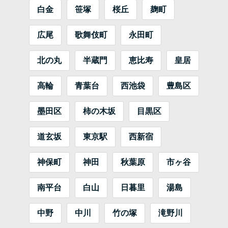
白金
笹塚
桜丘
麹町
広尾
歌舞伎町
永田町
北の丸
半蔵門
恵比寿
皇居
高輪
青葉台
西池袋
豊島区
墨田区
柿の木坂
目黒区
道玄坂
東京駅
西新宿
神保町
神田
秋葉原
市ヶ谷
南平台
白山
日暮里
湯島
中野
中川
竹の塚
滝野川