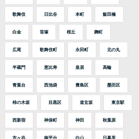
歌舞伎
日比谷
本町
飯田橋
白金
笹塚
桜丘
麹町
広尾
歌舞伎町
永田町
北の丸
半蔵門
恵比寿
皇居
高輪
青葉台
西池袋
豊島区
墨田区
柿の木坂
目黒区
道玄坂
東京駅
西新宿
神保町
神田
秋葉原
市ヶ谷
南平台
白山
日暮里