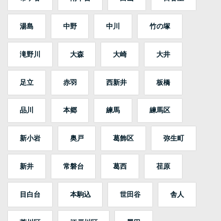
湯島
中野
中川
竹の塚
滝野川
大森
大崎
大井
足立
赤羽
西新井
板橋
品川
本郷
練馬
練馬区
新小岩
奥戸
葛飾区
弥生町
新井
常磐台
葛西
荏原
目白台
本駒込
世田谷
舎人