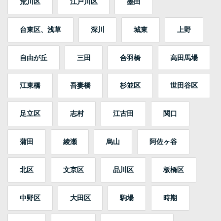
荒川区
江戸川区
墨田
台東区、浅草
深川
城東
上野
自由が丘
三田
合羽橋
高田馬場
江東橋
吾妻橋
杉並区
世田谷区
足立区
志村
江古田
関口
蒲田
綾瀬
烏山
阿佐ヶ谷
北区
文京区
品川区
板橋区
中野区
大田区
駒場
時期