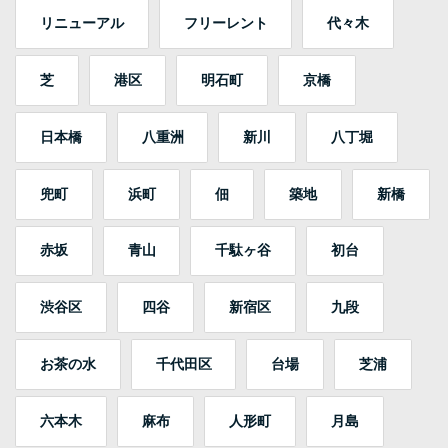
リニューアル
フリーレント
代々木
芝
港区
明石町
京橋
日本橋
八重洲
新川
八丁堀
兜町
浜町
佃
築地
新橋
赤坂
青山
千駄ヶ谷
初台
渋谷区
四谷
新宿区
九段
お茶の水
千代田区
台場
芝浦
六本木
麻布
人形町
月島