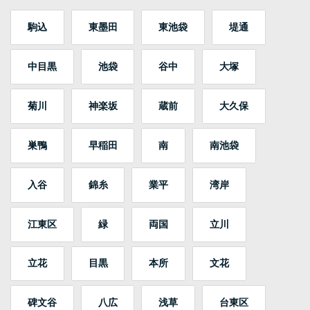
駒込
東墨田
東池袋
堤通
中目黒
池袋
谷中
大塚
菊川
神楽坂
蔵前
大久保
巣鴨
早稲田
南
南池袋
入谷
錦糸
業平
湾岸
江東区
緑
両国
立川
立花
目黒
本所
文花
碑文谷
八広
浅草
台東区