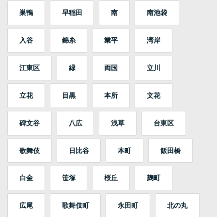
巣鴨
早稲田
南
南池袋
入谷
錦糸
業平
湾岸
江東区
緑
両国
立川
立花
目黒
本所
文花
碑文谷
八広
浅草
台東区
歌舞伎
日比谷
本町
飯田橋
白金
笹塚
桜丘
麹町
広尾
歌舞伎町
永田町
北の丸