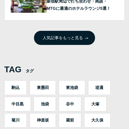
新宿駅周辺で打ち合わせ・商談・
MTGに最適のホテルラウンジ5選！
人気記事をもっと見る
TAG
タグ
駒込
東墨田
東池袋
堤通
中目黒
池袋
谷中
大塚
菊川
神楽坂
蔵前
大久保