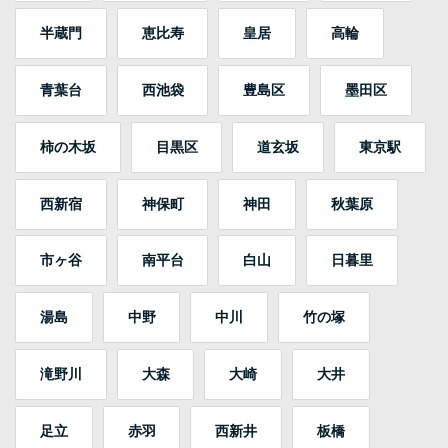
半蔵門
恵比寿
皇居
高輪
青葉台
西池袋
豊島区
墨田区
柿の木坂
目黒区
道玄坂
東京駅
西新宿
神保町
神田
秋葉原
市ヶ谷
南平台
白山
日暮里
湯島
中野
中川
竹の塚
滝野川
大森
大崎
大井
足立
赤羽
西新井
板橋