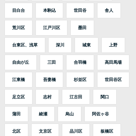
目白台
本駒込
世田谷
舎人
荒川区
江戸川区
墨田
台東区、浅草
深川
城東
上野
自由が丘
三田
合羽橋
高田馬場
江東橋
吾妻橋
杉並区
世田谷区
足立区
志村
江古田
関口
蒲田
綾瀬
烏山
阿佐ヶ谷
北区
文京区
品川区
板橋区