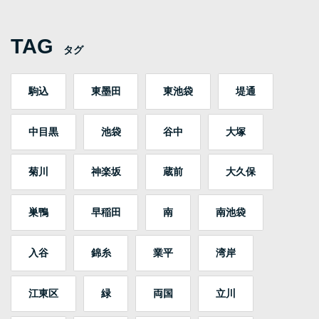
TAG
タグ
駒込
東墨田
東池袋
堤通
中目黒
池袋
谷中
大塚
菊川
神楽坂
蔵前
大久保
巣鴨
早稲田
南
南池袋
入谷
錦糸
業平
湾岸
江東区
緑
両国
立川