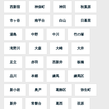
西新宿
神保町
神田
秋葉原
市ヶ谷
南平台
白山
日暮里
湯島
中野
中川
竹の塚
滝野川
大森
大崎
大井
足立
赤羽
西新井
板橋
品川
本郷
練馬
練馬区
新小岩
奥戸
葛飾区
弥生町
新井
常磐台
葛西
荏原