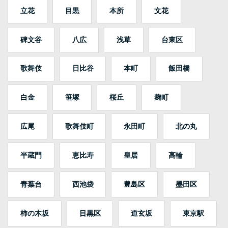
立花
目黒
本所
文花
碑文谷
八広
浅草
台東区
歌舞伎
日比谷
本町
飯田橋
白金
笹塚
桜丘
麹町
広尾
歌舞伎町
永田町
北の丸
半蔵門
恵比寿
皇居
高輪
青葉台
西池袋
豊島区
墨田区
柿の木坂
目黒区
道玄坂
東京駅