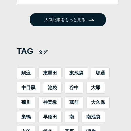
人気記事をもっと見る
TAG
タグ
駒込
東墨田
東池袋
堤通
中目黒
池袋
谷中
大塚
菊川
神楽坂
蔵前
大久保
巣鴨
早稲田
南
南池袋