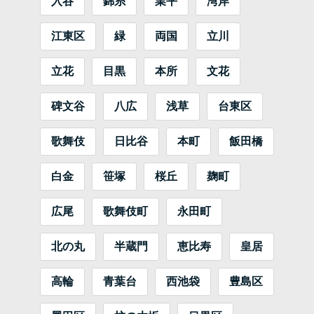
入谷
錦糸
業平
湾岸
江東区
緑
両国
立川
立花
目黒
本所
文花
碑文谷
八広
浅草
台東区
歌舞伎
日比谷
本町
飯田橋
白金
笹塚
桜丘
麹町
広尾
歌舞伎町
永田町
北の丸
半蔵門
恵比寿
皇居
高輪
青葉台
西池袋
豊島区