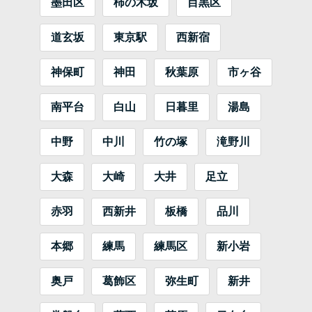
墨田区
柿の木坂
目黒区
道玄坂
東京駅
西新宿
神保町
神田
秋葉原
市ヶ谷
南平台
白山
日暮里
湯島
中野
中川
竹の塚
滝野川
大森
大崎
大井
足立
赤羽
西新井
板橋
品川
本郷
練馬
練馬区
新小岩
奥戸
葛飾区
弥生町
新井