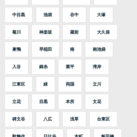
中目黒
池袋
谷中
大塚
菊川
神楽坂
蔵前
大久保
巣鴨
早稲田
南
南池袋
入谷
錦糸
業平
湾岸
江東区
緑
両国
立川
立花
目黒
本所
文花
碑文谷
八広
浅草
台東区
歌舞伎
日比谷
本町
飯田橋