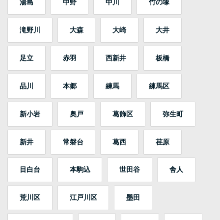
湯島
中野
中川
竹の塚
滝野川
大森
大崎
大井
足立
赤羽
西新井
板橋
品川
本郷
練馬
練馬区
新小岩
奥戸
葛飾区
弥生町
新井
常磐台
葛西
荏原
目白台
本駒込
世田谷
舎人
荒川区
江戸川区
墨田