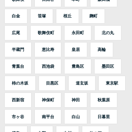
白金
笹塚
桜丘
麹町
広尾
歌舞伎町
永田町
北の丸
半蔵門
恵比寿
皇居
高輪
青葉台
西池袋
豊島区
墨田区
柿の木坂
目黒区
道玄坂
東京駅
西新宿
神保町
神田
秋葉原
市ヶ谷
南平台
白山
日暮里