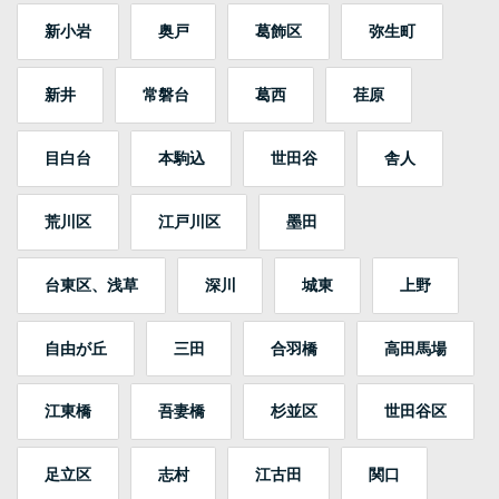
新小岩
奥戸
葛飾区
弥生町
新井
常磐台
葛西
荏原
目白台
本駒込
世田谷
舎人
荒川区
江戸川区
墨田
台東区、浅草
深川
城東
上野
自由が丘
三田
合羽橋
高田馬場
江東橋
吾妻橋
杉並区
世田谷区
足立区
志村
江古田
関口