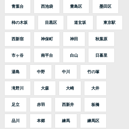
青葉台
西池袋
豊島区
墨田区
柿の木坂
目黒区
道玄坂
東京駅
西新宿
神保町
神田
秋葉原
市ヶ谷
南平台
白山
日暮里
湯島
中野
中川
竹の塚
滝野川
大森
大崎
大井
足立
赤羽
西新井
板橋
品川
本郷
練馬
練馬区