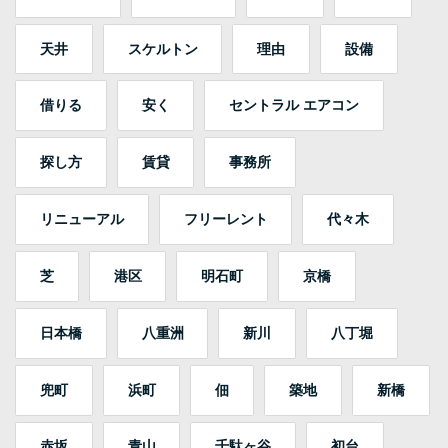
天井
スケルトン
理由
設備
借りる
安く
セントラル エアコン
探し方
賃貸
事務所
リニューアル
フリーレント
代々木
芝
港区
明石町
京橋
日本橋
八重洲
新川
八丁堀
兜町
浜町
佃
築地
新橋
赤坂
青山
千駄ヶ谷
初台