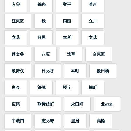
入谷
錦糸
業平
湾岸
江東区
緑
両国
立川
立花
目黒
本所
文花
碑文谷
八広
浅草
台東区
歌舞伎
日比谷
本町
飯田橋
白金
笹塚
桜丘
麹町
広尾
歌舞伎町
永田町
北の丸
半蔵門
恵比寿
皇居
高輪